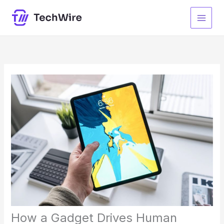
Ir
para
o
conteúdo
How a Gadget Drives Human